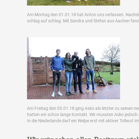
Am Montag den 01.01.18 hat Anton uns verlassen. Nachde
schlag auf schlag. Mit Sandra und Stefan aus Aachen fande
Am Freitag den 05.01.18 ging Asko als letzter zu seinen n
hatten wir schon lange Kontakt. Wir mussten Asko jedoch 
In die Niederlande darf ein Welpe erst mit aktiver Tollwut 