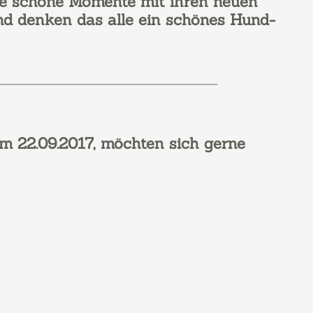
le schöne Momente mit ihren neuen
d denken das alle ein schönes Hund-
____________________________________________________
m 22.09.2017, möchten sich gerne