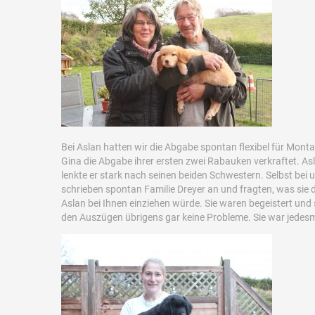
Bei Aslan hatten wir die Abgabe spontan flexibel für Mont
Gina die Abgabe ihrer ersten zwei Rabauken verkraftet. A
lenkte er stark nach seinen beiden Schwestern. Selbst bei u
schrieben spontan Familie Dreyer an und fragten, was si
Aslan bei Ihnen einziehen würde. Sie waren begeistert un
den Auszügen übrigens gar keine Probleme. Sie war jedes