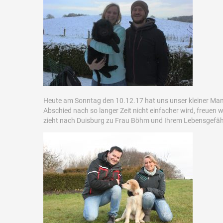
Heute am Sonntag den 10.12.17 hat uns unser kleiner Mann
Abschied nach so langer Zeit nicht einfacher wird, freuen 
zieht nach Duisburg zu Frau Böhm und Ihrem Lebensgefäh