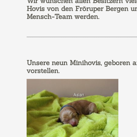
Wir wünschen allen Besitzern vie
Hovis von den Fröruper Bergen un
Mensch-Team werden.
____________________________________________________________
Unsere n
eun Minihovis, geboren a
vorstellen.