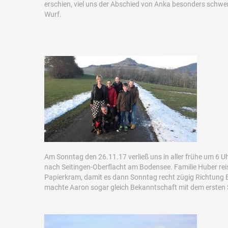
erschien, viel uns der Abschied von Anka besonders schwer
Wurf.
Am Sonntag den 26.11.17 verließ uns in aller frühe um 6 U
nach Seitingen-Oberflacht am Bodensee. Familie Huber re
Papierkram, damit es dann Sonntag recht zügig Richtung 
machte Aaron sogar gleich Bekanntschaft mit dem ersten