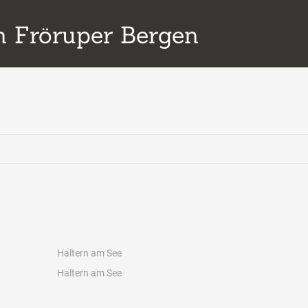
 Fröruper Bergen
Haltern am See
Haltern am See