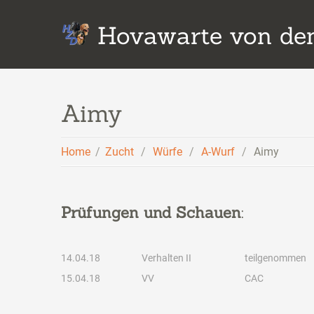
Hovawarte von den
Aimy
Home
Zucht
Würfe
A-Wurf
Aimy
Prüfungen und Schauen
:
14.04.18
Verhalten II
teilgenommen
15.04.18
VV
CAC