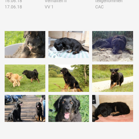
16.06.18
Verhalten II
teilgenommen
17.06.18
VV 1
CAC