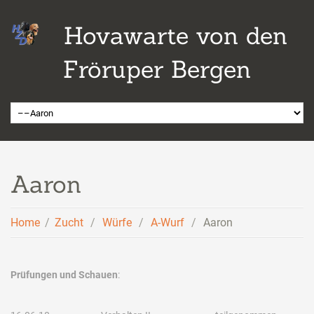
Hovawarte von den
Fröruper Bergen
Aaron
Home
Zucht
Würfe
A-Wurf
Aaron
Prüfungen und Schauen
: